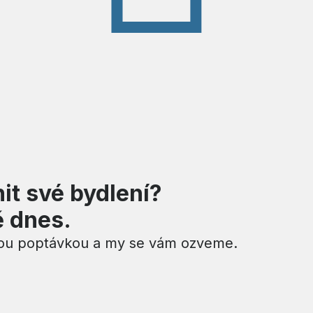
it své bydlení?
ě dnes.
nou poptávkou a my se vám ozveme.