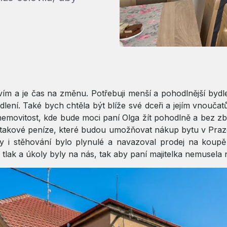
vím a je čas na změnu. Potřebuji menší a pohodlnější bydl
lení. Také bych chtěla být blíže své dceři a jejím vnoučat
nemovitost, kde bude moci paní Olga žít pohodlně a bez zb
a takové peníze, které budou umožňovat nákup bytu v Praze 
by i stěhování bylo plynulé a navazoval prodej na koupě
lak a úkoly byly na nás, tak aby paní majitelka nemusela ni