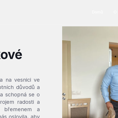
Domů
O 
kové
a na vesnici ve
otních důvodů a
la schopná se o
rojem radosti a
še břemenem a
nás oslovila, aby