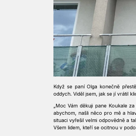
Když se paní Olga konečně přestěh
oddych. Viděl jsem, jak se jí vrátil k
„Moc Vám děkuji pane Koukale za to
abychom, našli něco pro mě a hlav
situaci vyřešil velmi odpovědně a t
Všem lidem, kteří se ocitnou v podo