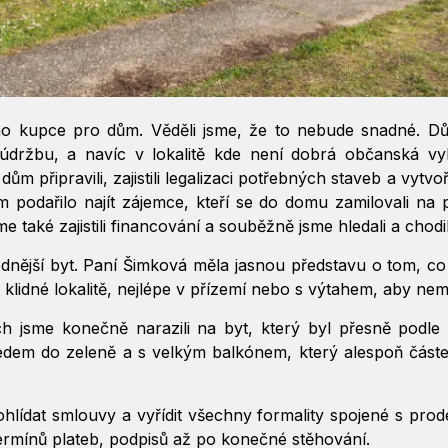
o kupce pro dům. Věděli jsme, že to nebude snadné. Dů
 údržbu, a navíc v lokalitě kde není dobrá občanská vy
dům připravili, zajistili legalizaci potřebných staveb a vytv
 podařilo najít zájemce, kteří se do domu zamilovali na p
me také zajistili financování a souběžně jsme hledali a chodi
odnější byt. Paní Šimková měla jasnou představu o tom, co 
v klidné lokalitě, nejlépe v přízemí nebo s výtahem, aby ne
 jsme konečně narazili na byt, který byl přesně podle 
hledem do zeleně a s velkým balkónem, který alespoň čás
ohlídat smlouvy a vyřídit všechny formality spojené s pr
termínů plateb, podpisů až po konečné stěhování.