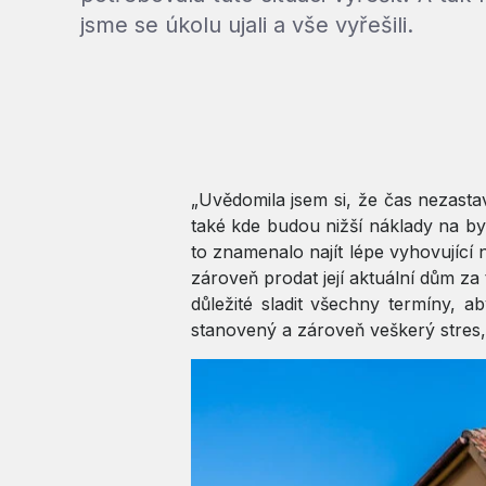
jsme se úkolu ujali a vše vyřešili.
„Uvědomila jsem si, že čas nezasta
také kde budou nižší náklady na byd
to znamenalo najít lépe vyhovující 
zároveň prodat její aktuální dům z
důležité sladit všechny termíny, a
stanovený a zároveň veškerý stres, t