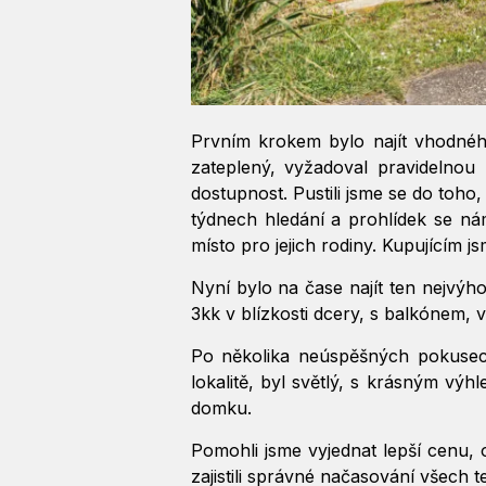
Prvním krokem bylo najít vhodnéh
zateplený, vyžadoval pravidelnou
dostupnost. Pustili jsme se do toho, 
týdnech hledání a prohlídek se nám
místo pro jejich rodiny. Kupujícím js
Nyní bylo na čase najít ten nejvýh
3kk v blízkosti dcery, s balkónem, 
Po několika neúspěšných pokusech
lokalitě, byl světlý, s krásným vý
domku.
Pomohli jsme vyjednat lepší cenu, 
zajistili správné načasování všech 