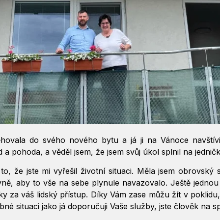
ovala do svého nového bytu a já ji na Vánoce navštívil
lid a pohoda, a věděl jsem, že jsem svůj úkol splnil na jednič
, že jste mi vyřešil životní situaci. Měla jsem obrovský 
ně, aby to vše na sebe plynule navazovalo. Ještě jednou
aky za váš lidský přístup. Díky Vám zase můžu žít v pokli
bné situaci jako já doporučuji Vaše služby, jste člověk na 