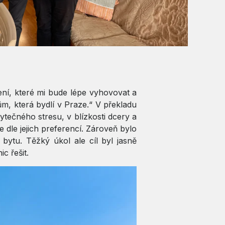
ení, které mi bude lépe vyhovovat a
ům, která bydlí v Praze.“ V překladu
ytečného stresu, v blízkosti dcery a
dle jejich preferencí. Zároveň bylo
 bytu. Těžký úkol ale cíl byl jasně
c řešit.