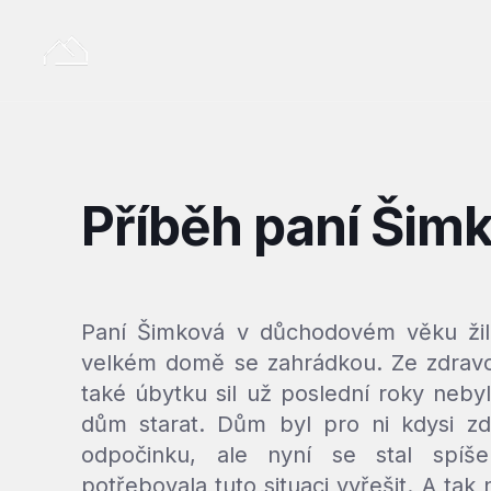
Příběh paní Šim
Paní Šimková v důchodovém věku žil
velkém domě se zahrádkou. Ze zdrav
také úbytku sil už poslední roky neby
dům starat. Dům byl pro ni kdysi zd
odpočinku, ale nyní se stal spí
potřebovala tuto situaci vyřešit. A tak 