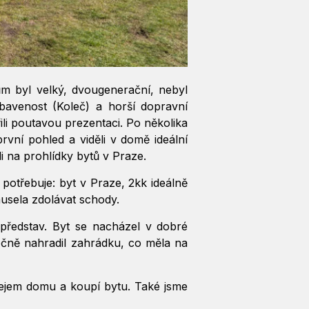
m byl velký, dvougenerační, nebyl
bavenost (Koleč) a horší dopravní
ořili poutavou prezentaci. Po několika
rvní pohled a viděli v domě ideální
li na prohlídky bytů v Praze.
potřebuje: byt v Praze, 2kk ideálně
musela zdolávat schody.
představ. Byt se nacházel v dobré
tečně nahradil zahrádku, co měla na
odejem domu a koupí bytu. Také jsme