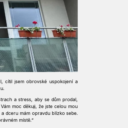
, cítil jsem obrovské uspokojení a
ku.
strach a stress, aby se dům prodal,
 Vám moc děkuji, že jste celou mou
du, a dceru mám opravdu blízko sebe.
správném místě.“